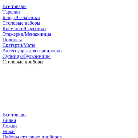
Все товары
Тарелки
Блюда/Салатники
Столовые наборы
Креманки/Соусники
Этажерки/Менажницы
Подносы
Скатерти/Маты
Аксессуары для сервировки
Супницы/Бульонницы
Столовые приборы
Все товары
Вилки
Ложки
Ножи
Наборы столовых приборов