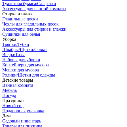
Туалетная бумага/Салфетки
Аксессуары для ванной комнаты
Стирка и глажка
Гладильные доски
Чехлы для гладильных досок
Аксессуары для стирки и глажки
Сушилки для белья
Уборка
Тряпки/Губки
Швабры/Щетки/Совки
Ведра/Тазы
Наборы для уборки
Контейнеры для мусора
Мешки для мусора
Ролики/Щетки для одежды
Детские товары
Ванная комната
Мебель
Посуда
Праздники
Новый год
Подарочная упаковка
Дача
Садовый инвентарь
Товары для пикника