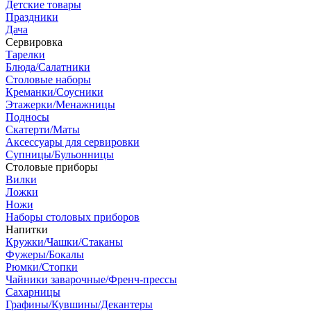
Детские товары
Праздники
Дача
Сервировка
Тарелки
Блюда/Салатники
Столовые наборы
Креманки/Соусники
Этажерки/Менажницы
Подносы
Скатерти/Маты
Аксессуары для сервировки
Супницы/Бульонницы
Столовые приборы
Вилки
Ложки
Ножи
Наборы столовых приборов
Напитки
Кружки/Чашки/Стаканы
Фужеры/Бокалы
Рюмки/Стопки
Чайники заварочные/Френч-прессы
Сахарницы
Графины/Кувшины/Декантеры