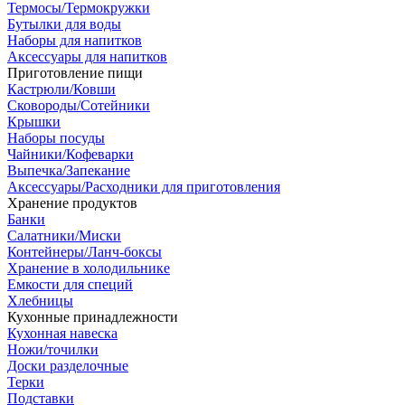
Термосы/Термокружки
Бутылки для воды
Наборы для напитков
Аксессуары для напитков
Приготовление пищи
Кастрюли/Ковши
Сковороды/Сотейники
Крышки
Наборы посуды
Чайники/Кофеварки
Выпечка/Запекание
Аксессуары/Расходники для приготовления
Хранение продуктов
Банки
Салатники/Миски
Контейнеры/Ланч-боксы
Хранение в холодильнике
Емкости для специй
Хлебницы
Кухонные принадлежности
Кухонная навеска
Ножи/точилки
Доски разделочные
Терки
Подставки