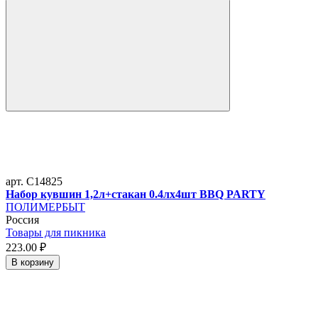
арт. C14825
Набор кувшин 1,2л+стакан 0.4лх4шт BBQ PARTY
ПОЛИМЕРБЫТ
Россия
Товары для пикника
223.
00
₽
В корзину