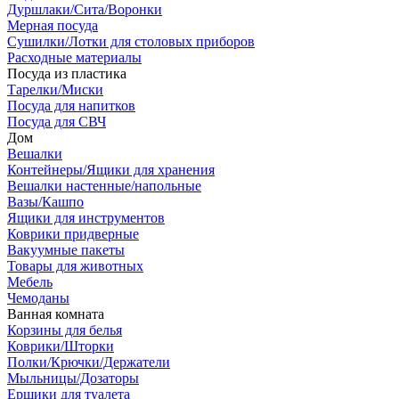
Дуршлаки/Сита/Воронки
Мерная посуда
Сушилки/Лотки для столовых приборов
Расходные материалы
Посуда из пластика
Тарелки/Миски
Посуда для напитков
Посуда для СВЧ
Дом
Вешалки
Контейнеры/Ящики для хранения
Вешалки настенные/напольные
Вазы/Кашпо
Ящики для инструментов
Коврики придверные
Вакуумные пакеты
Товары для животных
Мебель
Чемоданы
Ванная комната
Корзины для белья
Коврики/Шторки
Полки/Крючки/Держатели
Мыльницы/Дозаторы
Ершики для туалета