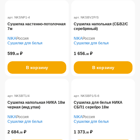
арт. NKSNP1-4
арт. NKSBV2P/S
Сушилка настенно-потолочная
Сушилка напольная (СБВ2/С
7м
серебряный)
NIKA
Россия
NIKA
Россия
Сушилки для белья
Сушилки для белья
599.
₽
1 656.
₽
00
00
В корзину
В корзину
арт. NKSBT1/4
арт. NKSBP1/S-6
Сушилка напольная НИКА 18м
Сушилка для белья НИКА
черная (инд.упак)
СБП1 серебро 18м
NIKA
Россия
NIKA
Россия
Сушилки для белья
Сушилки для белья
2 684.
₽
1 373.
₽
00
00