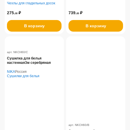
Чехлы для гладильных досок
275.
₽
739.
₽
00
00
В корзину
В корзину
арт. NKCH60/C
Сушилка для белья
настенная3м серебряная
NIKA
Россия
Сушилки для белья
арт. NKCH60/B