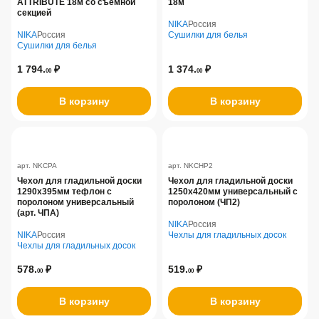
ATTRIBUTE 18м со съемной
18м
секцией
NIKA
Россия
NIKA
Россия
Сушилки для белья
Сушилки для белья
1 794.
₽
1 374.
₽
00
00
В корзину
В корзину
арт. NKCPA
арт. NKCHP2
Чехол для гладильной доски
Чехол для гладильной доски
1290х395мм тефлон с
1250х420мм универсальный с
поролоном универсальный
поролоном (ЧП2)
(арт. ЧПА)
NIKA
Россия
NIKA
Россия
Чехлы для гладильных досок
Чехлы для гладильных досок
578.
₽
519.
₽
00
00
В корзину
В корзину