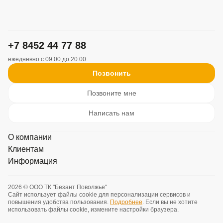
+7 8452 44 77 88
ежедневно с 09:00 до 20:00
Позвонить
Позвоните мне
Написать нам
О компании
Клиентам
Информация
Информация
Стать клиентом
Карьера
Политика Конфиденциальности и обработки Персональных
Условия сотрудничества
данных
Контакты
2026 © ООО ТК "Безант Поволжье"
Сайт использует файлы cookie для персонализации сервисов и
Доставка и оплата
Оферта
повышения удобства пользования.
Подробнее
. Если вы не хотите
использовать файлы cookie, измените настройки браузера.
Политика использования файлов cookie