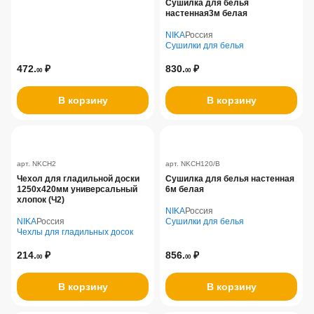
Сушилка для белья
настенная3м белая
NIKA
Россия
Сушилки для белья
472.
₽
830.
₽
00
00
В корзину
В корзину
арт. NKCH2
арт. NKCH120/B
Чехол для гладильной доски
Сушилка для белья настенная
1250х420мм универсальный
6м белая
хлопок (Ч2)
NIKA
Россия
NIKA
Россия
Сушилки для белья
Чехлы для гладильных досок
214.
₽
856.
₽
00
00
В корзину
В корзину