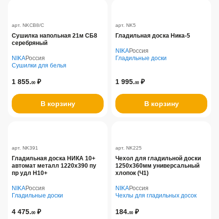
арт. NKCB8/C
арт. NK5
Сушилка напольная 21м СБ8
Гладильная доска Ника-5
серебряный
NIKA
Россия
NIKA
Россия
Гладильные доски
Сушилки для белья
1 855.
₽
1 995.
₽
00
00
В корзину
В корзину
арт. NK391
арт. NK225
Гладильная доска НИКА 10+
Чехол для гладильной доски
автомат металл 1220х390 пу
1250х360мм универсальный
пр удл Н10+
хлопок (Ч1)
NIKA
Россия
NIKA
Россия
Гладильные доски
Чехлы для гладильных досок
4 475.
₽
184.
₽
00
00