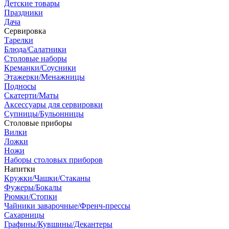
Детские товары
Праздники
Дача
Сервировка
Тарелки
Блюда/Салатники
Столовые наборы
Креманки/Соусники
Этажерки/Менажницы
Подносы
Скатерти/Маты
Аксессуары для сервировки
Супницы/Бульонницы
Столовые приборы
Вилки
Ложки
Ножи
Наборы столовых приборов
Напитки
Кружки/Чашки/Стаканы
Фужеры/Бокалы
Рюмки/Стопки
Чайники заварочные/Френч-прессы
Сахарницы
Графины/Кувшины/Декантеры