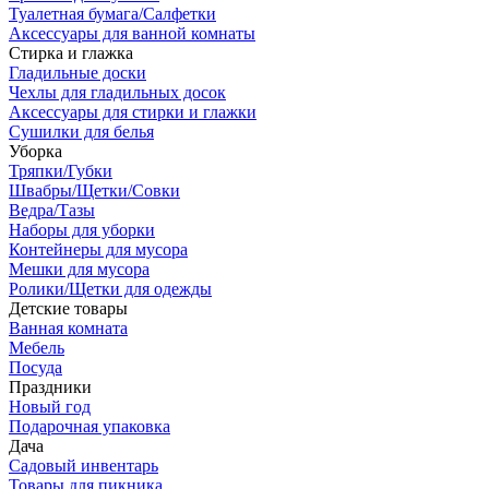
Туалетная бумага/Салфетки
Аксессуары для ванной комнаты
Стирка и глажка
Гладильные доски
Чехлы для гладильных досок
Аксессуары для стирки и глажки
Сушилки для белья
Уборка
Тряпки/Губки
Швабры/Щетки/Совки
Ведра/Тазы
Наборы для уборки
Контейнеры для мусора
Мешки для мусора
Ролики/Щетки для одежды
Детские товары
Ванная комната
Мебель
Посуда
Праздники
Новый год
Подарочная упаковка
Дача
Садовый инвентарь
Товары для пикника