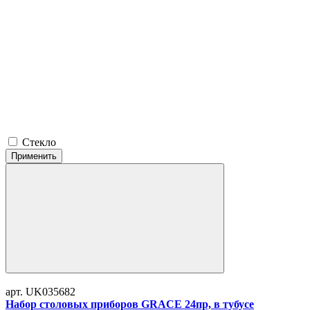
Стекло
Применить
арт. UK035682
Набор столовых приборов GRACE 24пр, в тубусе