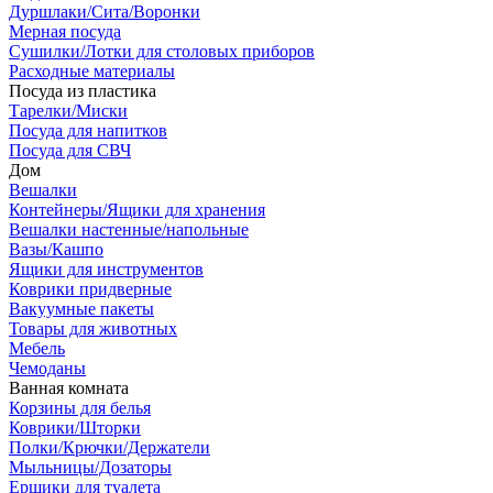
Дуршлаки/Сита/Воронки
Мерная посуда
Сушилки/Лотки для столовых приборов
Расходные материалы
Посуда из пластика
Тарелки/Миски
Посуда для напитков
Посуда для СВЧ
Дом
Вешалки
Контейнеры/Ящики для хранения
Вешалки настенные/напольные
Вазы/Кашпо
Ящики для инструментов
Коврики придверные
Вакуумные пакеты
Товары для животных
Мебель
Чемоданы
Ванная комната
Корзины для белья
Коврики/Шторки
Полки/Крючки/Держатели
Мыльницы/Дозаторы
Ершики для туалета