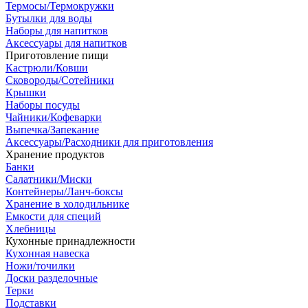
Термосы/Термокружки
Бутылки для воды
Наборы для напитков
Аксессуары для напитков
Приготовление пищи
Кастрюли/Ковши
Сковороды/Сотейники
Крышки
Наборы посуды
Чайники/Кофеварки
Выпечка/Запекание
Аксессуары/Расходники для приготовления
Хранение продуктов
Банки
Салатники/Миски
Контейнеры/Ланч-боксы
Хранение в холодильнике
Емкости для специй
Хлебницы
Кухонные принадлежности
Кухонная навеска
Ножи/точилки
Доски разделочные
Терки
Подставки