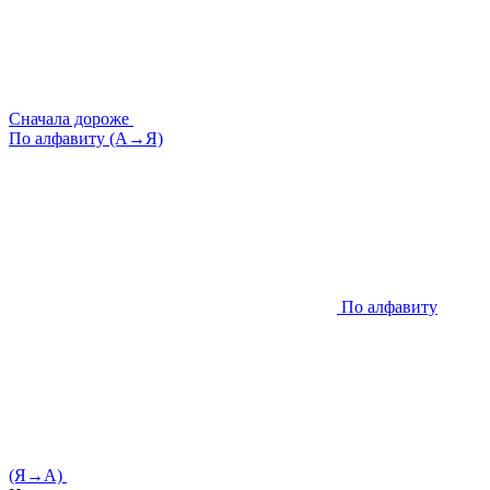
Сначала дороже
По алфавиту (А→Я)
По алфавиту
(Я→А)