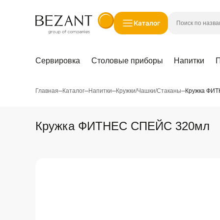
Каталог
Сервировка
Столовые приборы
Напитки
П
Сервировка
Столовые приборы
Главная
Каталог
Напитки
Кружки/Чашки/Стаканы
Кружка ФИ
Напитки
Приготовление пищи
Кружка ФИТНЕС СПЕЙС 320мл
Хранение продуктов
Кухонные принадлежности
Посуда из пластика
Дом
Ванная комната