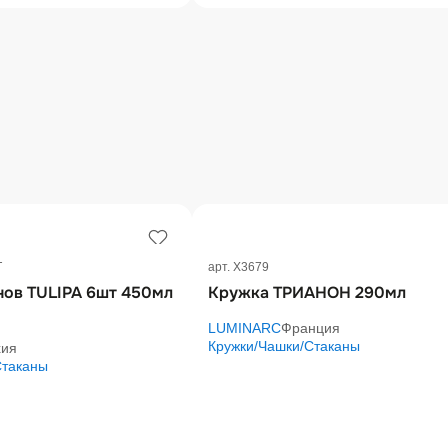
T
арт. X3679
нов TULIPA 6шт 450мл
Кружка ТРИАНОН 290мл
LUMINARC
Франция
Кружки/Чашки/Стаканы
хия
Стаканы