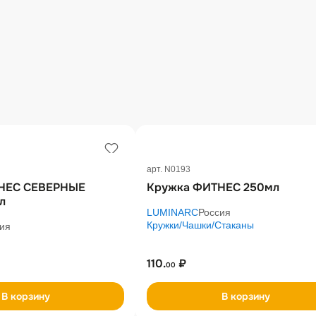
арт. N0193
НЕС СЕВЕРНЫЕ
Кружка ФИТНЕС 250мл
л
LUMINARC
Россия
Кружки/Чашки/Стаканы
ия
110.
₽
00
В корзину
В корзину