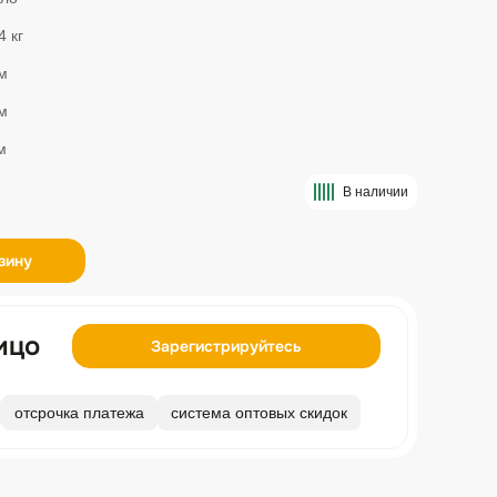
4 кг
м
м
м
В наличии
зину
ицо
Зарегистрируйтесь
отсрочка платежа
система оптовых скидок