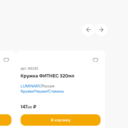
арт. N0192
Кружка ФИТНЕС 320мл
LUMINARC
Россия
Кружки/Чашки/Стаканы
147.
₽
00
В корзину