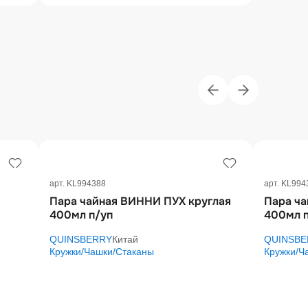
арт. KL994388
арт. KL994
Пара чайная ВИННИ ПУХ круглая
Пара ча
400мл п/уп
400мл 
QUINSBERRY
Китай
QUINSBE
Кружки/Чашки/Стаканы
Кружки/Ч