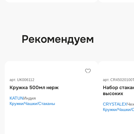
Рекомендуем
арт. UK006112
арт. CR45020100
Кружка 500мл нерж
Набор стака
высоких
KATUN
Индия
Кружки/Чашки/Стаканы
CRYSTALEX
Че
Кружки/Чашки/