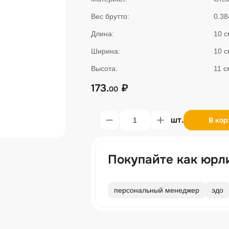
Вес брутто:
0.38
Длина:
10 с
Ширина:
10 с
Высота:
11 с
173.
₽
00
шт.
В кор
Покупайте как юрл
персональный менеджер
эдо