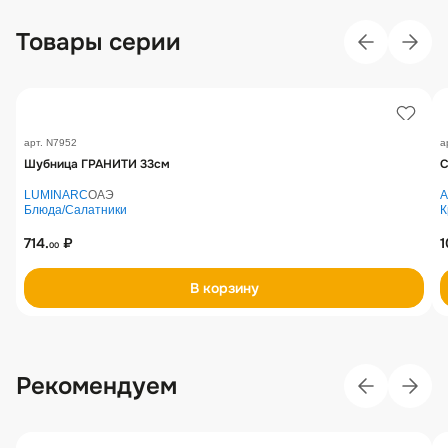
Товары серии
арт. N7952
а
Шубница ГРАНИТИ 33см
С
LUMINARC
ОАЭ
Блюда/Салатники
К
714.
₽
1
00
В корзину
Рекомендуем