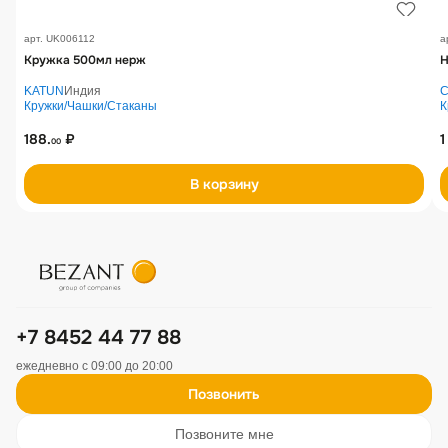
арт. UK006112
а
Кружка 500мл нерж
Н
KATUN
Индия
C
Кружки/Чашки/Стаканы
К
188.
₽
1
00
В корзину
+7 8452 44 77 88
ежедневно с 09:00 до 20:00
Позвонить
Позвоните мне