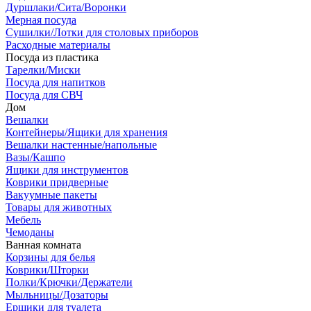
Дуршлаки/Сита/Воронки
Мерная посуда
Сушилки/Лотки для столовых приборов
Расходные материалы
Посуда из пластика
Тарелки/Миски
Посуда для напитков
Посуда для СВЧ
Дом
Вешалки
Контейнеры/Ящики для хранения
Вешалки настенные/напольные
Вазы/Кашпо
Ящики для инструментов
Коврики придверные
Вакуумные пакеты
Товары для животных
Мебель
Чемоданы
Ванная комната
Корзины для белья
Коврики/Шторки
Полки/Крючки/Держатели
Мыльницы/Дозаторы
Ершики для туалета