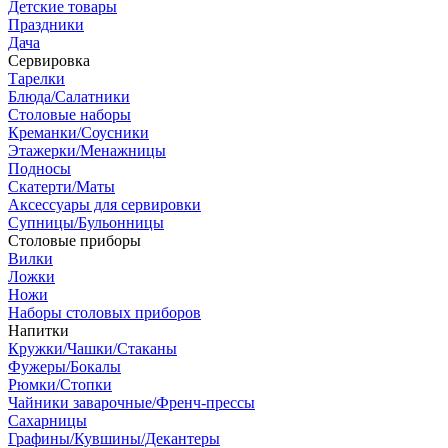
Детские товары
Праздники
Дача
Сервировка
Тарелки
Блюда/Салатники
Столовые наборы
Креманки/Соусники
Этажерки/Менажницы
Подносы
Скатерти/Маты
Аксессуары для сервировки
Супницы/Бульонницы
Столовые приборы
Вилки
Ложки
Ножи
Наборы столовых приборов
Напитки
Кружки/Чашки/Стаканы
Фужеры/Бокалы
Рюмки/Стопки
Чайники заварочные/Френч-прессы
Сахарницы
Графины/Кувшины/Декантеры