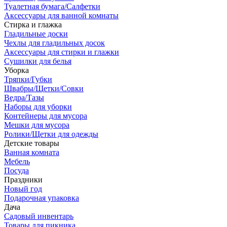
Туалетная бумага/Салфетки
Аксессуары для ванной комнаты
Стирка и глажка
Гладильные доски
Чехлы для гладильных досок
Аксессуары для стирки и глажки
Сушилки для белья
Уборка
Тряпки/Губки
Швабры/Щетки/Совки
Ведра/Тазы
Наборы для уборки
Контейнеры для мусора
Мешки для мусора
Ролики/Щетки для одежды
Детские товары
Ванная комната
Мебель
Посуда
Праздники
Новый год
Подарочная упаковка
Дача
Садовый инвентарь
Товары для пикника