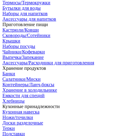
Термосы/Термокружки
Бутылки для воды
Наборы для напитков
Аксессуары для напитков
Приготовление пищи
Кастрюли/Ковши
Сковороды/Сотейники
Крышки
Наборы посуды
Чайники/Кофеварки
Выпечка/Запекание
Аксессуары/Расходники для приготовления
Хранение продуктов
Банки
Салатники/Миски
Контейнеры/Ланч-боксы
Хранение в холодильнике
Емкости для специй
Хлебницы
Кухонные принадлежности
Кухонная навеска
Ножи/точилки
Доски разделочные
Терки
Подставки